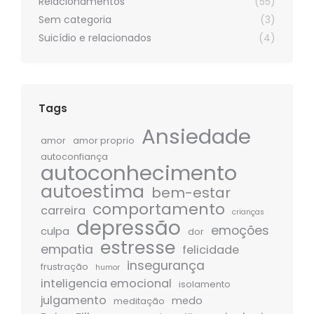
Relacionamentos
(55)
Sem categoria
(3)
Suicídio e relacionados
(4)
Tags
Ansiedade
amor
amor proprio
autoconfiança
autoconhecimento
autoestima
bem-estar
comportamento
carreira
crianças
depressão
emoções
culpa
dor
estresse
empatia
felicidade
insegurança
frustração
humor
inteligencia emocional
isolamento
julgamento
medo
meditação