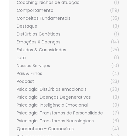
Coaching: Nichos de atuação
(1)
Comportamento
(119)
Conceitos Fundamentais
(35)
Destaque
(3)
Distúrbios Genéticos
(1)
Emoções X Doenças
(14)
Estudos & Curiosidades
(25)
Luto
(1)
Nossos Serviços
(10)
Pais & Filhos
(4)
Podcast
(23)
Psicologia: Distúrbios emocionais
(30)
Psicologia: Doenças Degenerativas
(3)
Psicologia: Inteligência Emocional
(9)
Psicologia: Transtornos de Personalidade
(7)
Psicologia: Transtornos Neurológicos
(6)
Quarentena – Coronavírus
(4)