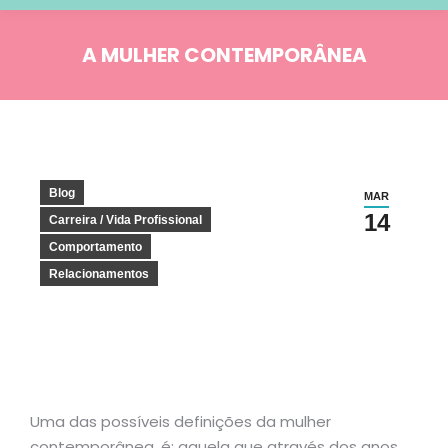
A MULHER CONTEMPORÂNEA
Você está aqui:
Blog
MAR
14
Carreira / Vida Profissional
Comportamento
Relacionamentos
Uma das possíveis definições da mulher
contemporânea, é: aquela que através dos anos