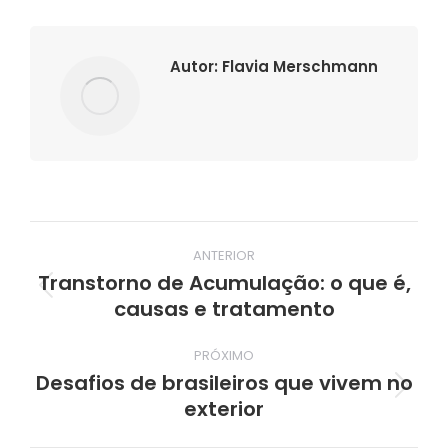
Autor:
Flavia Merschmann
Navegação
ANTERIOR
de
Transtorno de Acumulação: o que é,
Post
causas e tratamento
post:
anterior:
PRÓXIMO
Desafios de brasileiros que vivem no
Próximo
exterior
post: