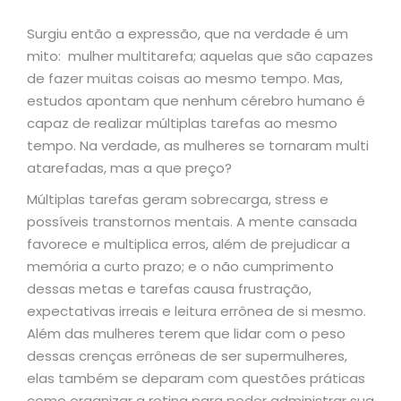
Surgiu então a expressão, que na verdade é um
mito: mulher multitarefa; aquelas que são capazes
de fazer muitas coisas ao mesmo tempo. Mas,
estudos apontam que nenhum cérebro humano é
capaz de realizar múltiplas tarefas ao mesmo
tempo. Na verdade, as mulheres se tornaram multi
atarefadas, mas a que preço?
Múltiplas tarefas geram sobrecarga, stress e
possíveis transtornos mentais. A mente cansada
favorece e multiplica erros, além de prejudicar a
memória a curto prazo; e o não cumprimento
dessas metas e tarefas causa frustração,
expectativas irreais e leitura errônea de si mesmo.
Além das mulheres terem que lidar com o peso
dessas crenças errôneas de ser supermulheres,
elas também se deparam com questões práticas
como organizar a rotina para poder administrar sua