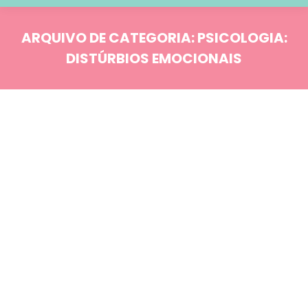
ARQUIVO DE CATEGORIA:
PSICOLOGIA:
DISTÚRBIOS EMOCIONAIS
Você está aqui:
Blog
JAN
18
Comportamento
Conceitos Fundamentais
Psicologia: Distúrbios emocionais