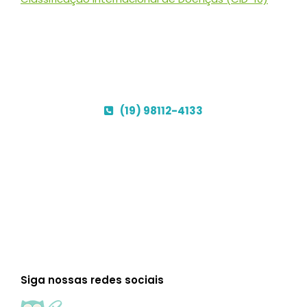
Bem Viver Mais - Psicoterapia Online
(19) 98112-4133
Agende agora sua consulta!
Siga nossas redes sociais