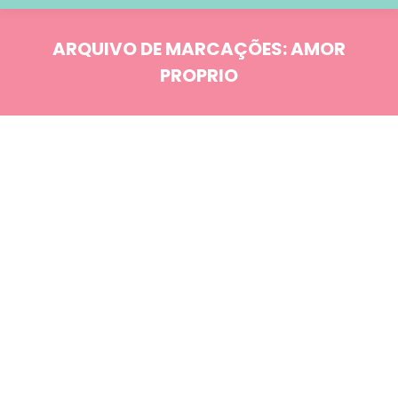
ARQUIVO DE MARCAÇÕES:
AMOR
PROPRIO
Você está aqui:
Blog
OUT
17
Comportamento
Psicologia: Distúrbios emocionais
Psicologia: Transtornos de Personalidade