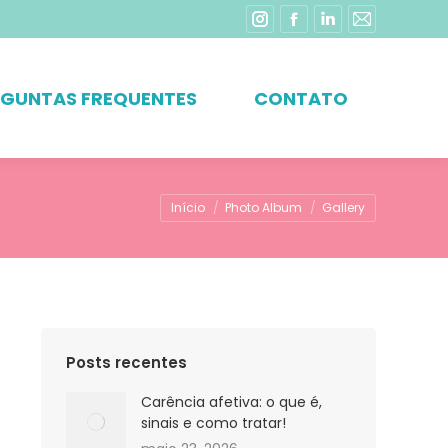
Instagram
Facebook
Linkedin
Mail
page
page
page
page
opens
opens
opens
opens
RGUNTAS FREQUENTES
CONTATO
in
in
in
in
new
new
new
new
window
window
window
window
Você está aqui:
Início
Photo Album
Gallery
Posts recentes
Carência afetiva: o que é,
sinais e como tratar!