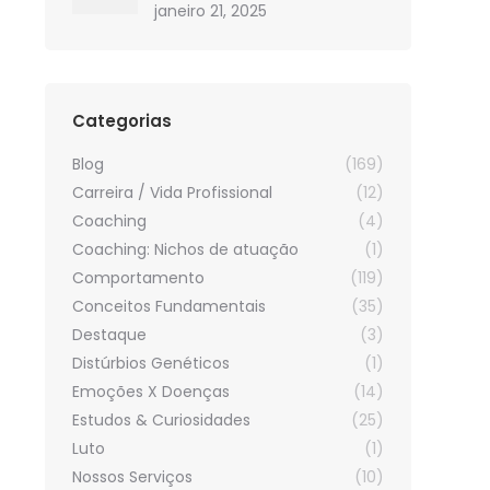
janeiro 21, 2025
Categorias
Blog
(169)
Carreira / Vida Profissional
(12)
Coaching
(4)
Coaching: Nichos de atuação
(1)
Comportamento
(119)
Conceitos Fundamentais
(35)
Destaque
(3)
Distúrbios Genéticos
(1)
Emoções X Doenças
(14)
Estudos & Curiosidades
(25)
Luto
(1)
Nossos Serviços
(10)