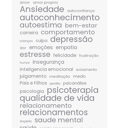
amor
amor proprio
Ansiedade
autoconfiança
autoconhecimento
autoestima
bem-estar
comportamento
carreira
depressão
culpa
crianças
emoções
empatia
dor
estresse
felicidade
frustração
insegurança
humor
inteligencia emocional
isolamento
julgamento
medo
meditação
Pais e Filhos
psicanálise
perdão
psicoterapia
psicologia
qualidade de vida
relacionamento
relacionamentos
saude mental
respeito
saúde