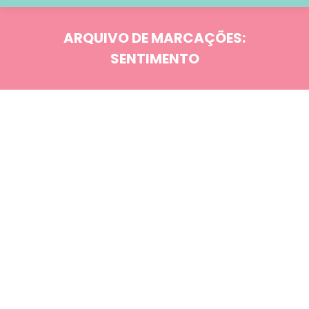
ARQUIVO DE MARCAÇÕES:
SENTIMENTO
Você está aqui:
Blog
FEV
15
Psicologia: Distúrbios emocionais
Como gerenciar a