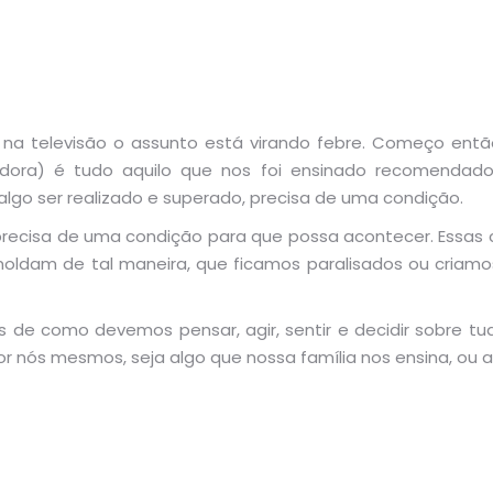
 na televisão o assunto está virando febre. Começo entã
eadora) é tudo aquilo que nos foi ensinado recomenda
 algo ser realizado e superado, precisa de uma condição.
recisa de uma condição para que possa acontecer. Essas
ldam de tal maneira, que ficamos paralisados ou criamos
 de como devemos pensar, agir, sentir e decidir sobre t
or nós mesmos, seja algo que nossa família nos ensina, ou 