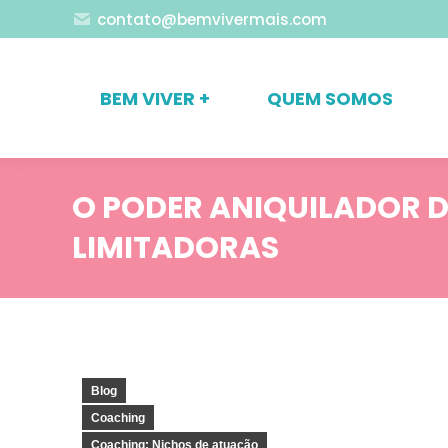
contato@bemvivermais.com
BEM VIVER +
QUEM SOMOS
O PODER ANIQUILADOR 
LIMITADORAS
Blog
Coaching
Coaching: Nichos de atuação