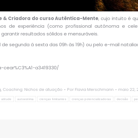
te & Criadora do curso Autêntica-Mente
, cujo intuito é
anos de experiência (como profissional autônoma e cele
arantir resultados sólidos e mensuráveis.
 de segunda á sexta das 09h às 19h) ou pelo e-mail natal
lia-cear%C3%A1-a3419330/
g
,
Coaching: Nichos de atuação
Por
Flavia Merschmann
maio 22, 
atitude
autoestima
crenças limitantes
crenças potencializadoras
decisão
pe