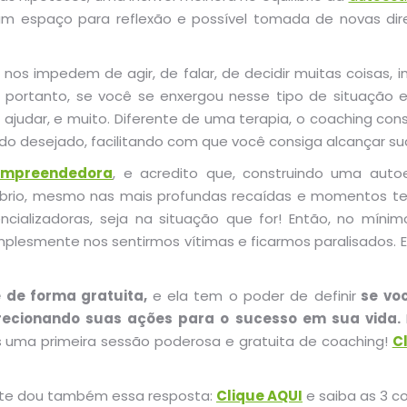
um espaço para reflexão e possível tomada de novas di
 nos impedem de agir, de falar, de decidir muitas coisa
portanto, se você se enxergou nesse tipo de situação e
 ajudar, e muito. Diferente de uma terapia, o coaching co
do desejado, facilitando com que você consiga alcançar su
 Empreendedora
, e acredito que, construindo uma aut
íbrio, mesmo nas mais profundas recaídas e momentos te
ncializadoras, seja na situação que for! Então, no mín
implesmente nos sentirmos vítimas e ficarmos paralisados. 
de forma gratuita,
e ela tem o poder de definir
se voc
irecionando suas ações para o sucesso em sua vida.
uma primeira sessão poderosa e gratuita de coaching!
C
ê, te dou também essa resposta:
Clique AQUI
e saiba as 3 c