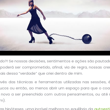
do?! Se nossas decisões, sentimentos e ações são pautad
oderá ser comprometido, afinal, via de regra, nossas cre
ais dessa “verdade” que criei dentro de mim.
és das técnicas e ferramentas utilizadas nas sessões, 
oucos ou então, ao menos abrir um espaço para que o coa
ho novo a ser preenchido com outros pensamentos, ou até
m).
s hipóteses, uma incrível melhora no equilíbrio da
autoes