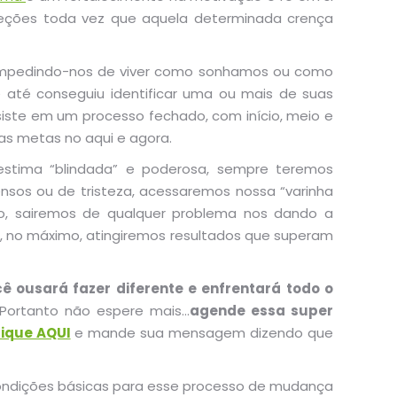
reções toda vez que aquela determinada crença
s, impedindo-nos de viver como sonhamos ou como
 até conseguiu identificar uma ou mais de suas
nsiste em um processo fechado, com início, meio e
as metas no aqui e agora.
oestima “blindada” e poderosa, sempre teremos
nsos ou de tristeza, acessaremos nossa “varinha
imo, sairemos de qualquer problema nos dando a
E, no máximo, atingiremos resultados que superam
ê ousará fazer diferente e enfrentará todo o
Portanto não espere mais…
agende essa super
lique AQUI
e mande sua mensagem dizendo que
ondições básicas para esse processo de mudança