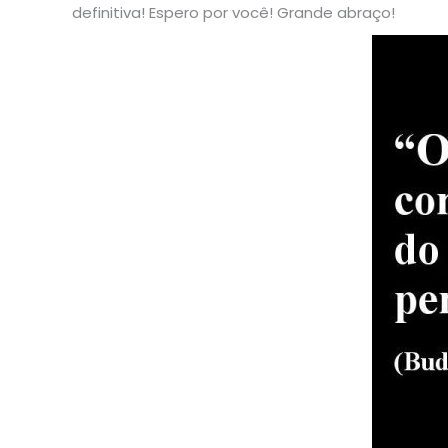
definitiva! Espero por você! Grande abraço!