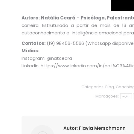
Autora: Natália Ceará – Psicóloga, Palestran
carreira. Estruturado a partir de mais de 13 
autoconhecimento e inteligência emocional para g
Contatos:
(19) 98456-5566 (Whatsapp disponível
Mídias:
Instagram: @natceara
Linkedin: https://www.linkedin.com/in/nat%C3%A1
Categories:
Blog
,
Coachin
Marcações:
ação
Autor:
Flavia Merschmann