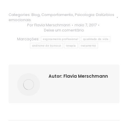
Categories:
Blog
,
Comportamento
,
Psicologia: Distúrbios
emocionais
Por
Flavia Merschmann
maio 7, 2017
Deixe um comentário
Marcações:
esgotamento profissional
qualidade de vida
sindrome de burnout
terapia
tratamento
Autor:
Flavia Merschmann
Navegação