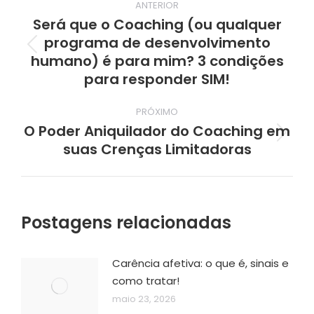
ANTERIOR
de
Será que o Coaching (ou qualquer
programa de desenvolvimento
post:
Post
humano) é para mim? 3 condições
anterior:
para responder SIM!
PRÓXIMO
O Poder Aniquilador do Coaching em
Próximo
suas Crenças Limitadoras
post:
Postagens relacionadas
Carência afetiva: o que é, sinais e
como tratar!
maio 23, 2026