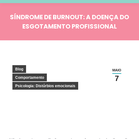
SÍNDROME DE BURNOUT: A DOENÇA DO
ESGOTAMENTO PROFISSIONAL
Você está aqui:
Blog
MAIO
7
Comportamento
Psicologia: Distúrbios emocionais