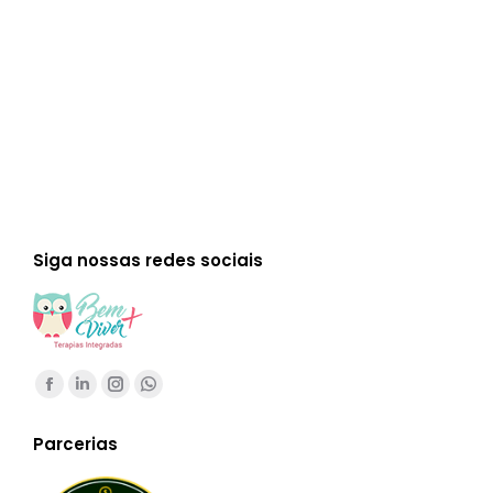
experiências e que nos leva a acreditar
que, para algo ser…
Read more
Siga nossas redes sociais
Encontre-nos em:
Facebook
Linkedin
Instagram
Whatsapp
page
page
page
page
Parcerias
opens
opens
opens
opens
in
in
in
in