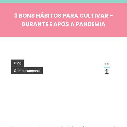
3 BONS HÁBITOS PARA CULTIVAR –
DURANTE E APÓS A PANDEMIA
Você está aqui:
Blog
JUL
1
Comportamento