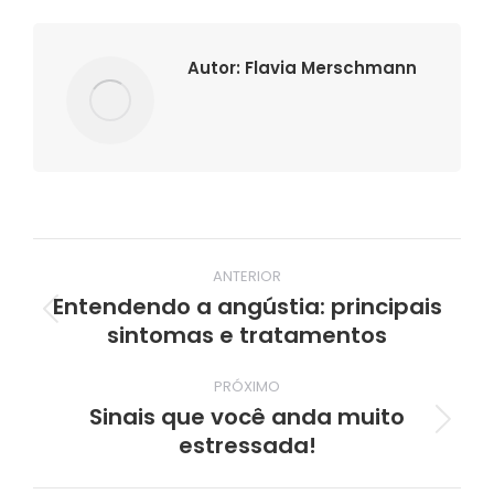
Autor:
Flavia Merschmann
Navegação
ANTERIOR
de
Entendendo a angústia: principais
Post
sintomas e tratamentos
post:
anterior:
PRÓXIMO
Sinais que você anda muito
Próximo
estressada!
post: