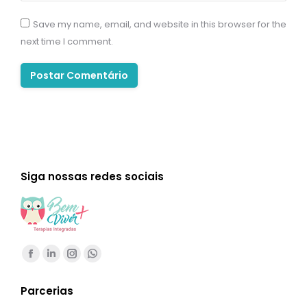
Save my name, email, and website in this browser for the
next time I comment.
Postar Comentário
Siga nossas redes sociais
Encontre-nos em:
Facebook
Linkedin
Instagram
Whatsapp
page
page
page
page
Parcerias
opens
opens
opens
opens