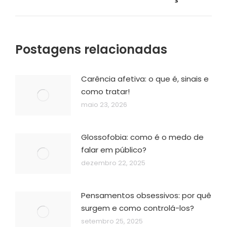
post:
Postagens relacionadas
Carência afetiva: o que é, sinais e
como tratar!
maio 23, 2026
Glossofobia: como é o medo de
falar em público?
dezembro 22, 2025
Pensamentos obsessivos: por quê
surgem e como controlá-los?
setembro 25, 2025