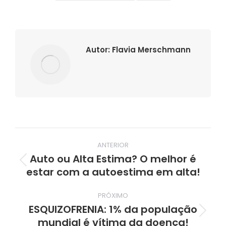
Autor:
Flavia Merschmann
Navegação
ANTERIOR
de
Auto ou Alta Estima? O melhor é
Post
estar com a autoestima em alta!
post:
anterior:
PRÓXIMO
ESQUIZOFRENIA: 1% da população
Próximo
mundial é vítima da doença!