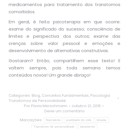
medicamentos para tratamento dos transtornos
comorbidos.
Em geral, é feita psicoterapia em que ocorre:
exame do significado do sucesso; consciência de
limites e perspectiva dos outros; exame das
crenças sobre valor pessoal e emoções e
desenvolvimento de alternativas construtivas.
Gostaram? Então, compartilhem esse texto! E
voltem sempre, pois toda semana temos
conteúdos novos! Um grande abraço!
Categories:
Blog
,
Conceitos Fundamentais
,
Psicologia:
Transtornos de Personalidade
Por
Flavia Merschmann
outubro 21, 2016
Deixe um comentário
Marcações:
Narcisismo
qualidade de vida
terapia
Transtorno de personalidade
tratamento