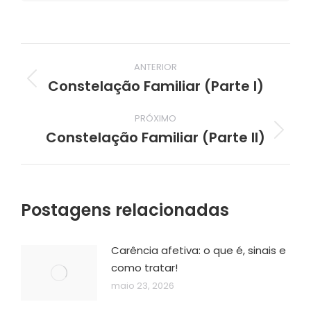
Navegação
ANTERIOR
de
Constelação Familiar (Parte I)
Post
post:
anterior:
PRÓXIMO
Constelação Familiar (Parte II)
Próximo
post:
Postagens relacionadas
Carência afetiva: o que é, sinais e
como tratar!
maio 23, 2026