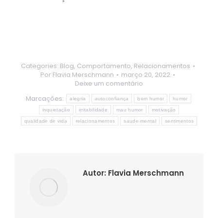
Categories:
Blog
,
Comportamento
,
Relacionamentos
Por
Flavia Merschmann
março 20, 2022
Deixe um comentário
Marcações:
alegria
autoconfiança
bom humor
humor
inquietação
irritabilidade
mau humor
motivação
qualidade de vida
relacionamentos
saude mental
sentimentos
Autor:
Flavia Merschmann