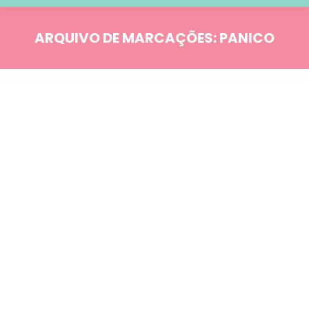
ARQUIVO DE MARCAÇÕES:
PANICO
Você está aqui:
Blog
MAR
18
Comportamento
Estudos & Curiosidades
Medo de Morrer