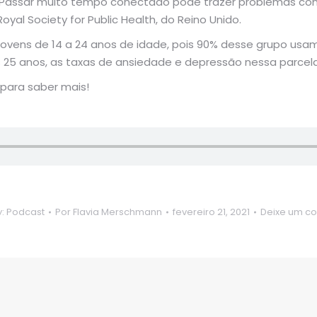
 Passar muito tempo conectado pode trazer problemas como
al Society for Public Health, do Reino Unido.
vens de 14 a 24 anos de idade, pois 90% desse grupo usam 
os 25 anos, as taxas de ansiedade e depressão nessa parc
para saber mais!
y:
Podcast
Por
Flavia Merschmann
fevereiro 21, 2021
Deixe um c