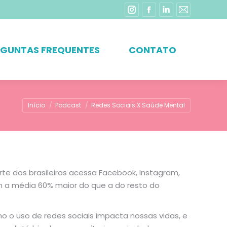
Instagram
Facebook
Linkedin
Mail
page
page
page
page
opens
opens
opens
opens
RGUNTAS FREQUENTES
CONTATO
in
in
in
in
new
new
new
new
window
window
window
window
Você está aqui:
Início
Podcast
Redes Sociais X Saúde Mental
rte dos brasileiros acessa Facebook, Instagram,
m a média 60% maior do que a do resto do
 o uso de redes sociais impacta nossas vidas, e