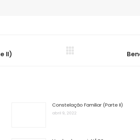
 II)
Ben
Próximo
post:
Constelação Familiar (Parte II)
abril 9, 2022