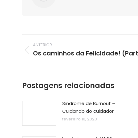
Navegação
ANTERIOR
de
Os caminhos da Felicidade! (Parte
Post
post:
anterior:
Postagens relacionadas
Síndrome de Burnout –
Cuidando do cuidador
fevereiro 10, 2023