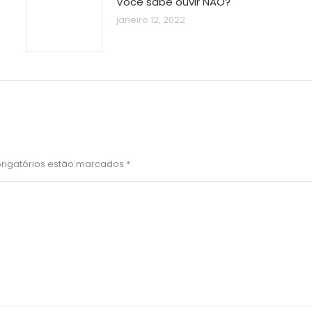
Você sabe ouvir NÃO?
janeiro 12, 2022
brigatórios estão marcados
*