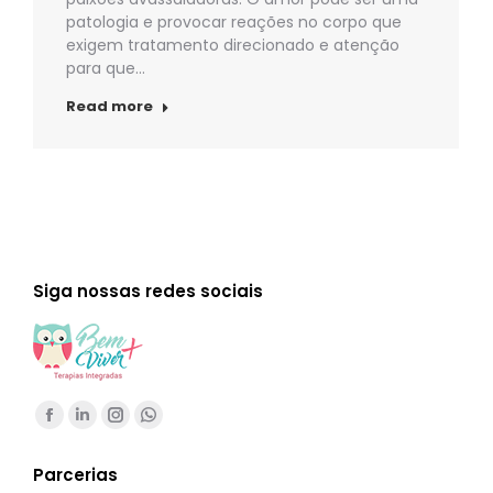
patologia e provocar reações no corpo que
exigem tratamento direcionado e atenção
para que…
Read more
Siga nossas redes sociais
Encontre-nos em:
Facebook
Linkedin
Instagram
Whatsapp
page
page
page
page
Parcerias
opens
opens
opens
opens