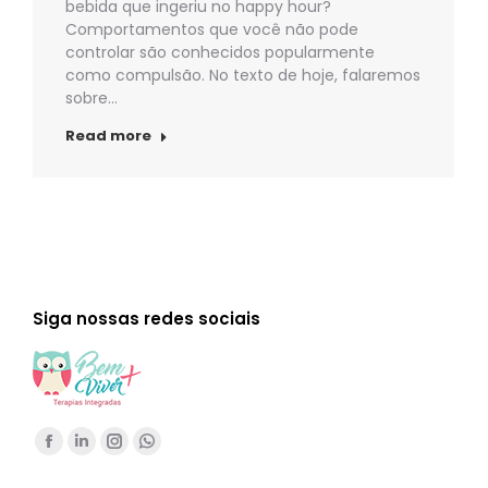
bebida que ingeriu no happy hour?
Comportamentos que você não pode
controlar são conhecidos popularmente
como compulsão. No texto de hoje, falaremos
sobre…
Read more
Siga nossas redes sociais
Encontre-nos em:
Facebook
Linkedin
Instagram
Whatsapp
page
page
page
page