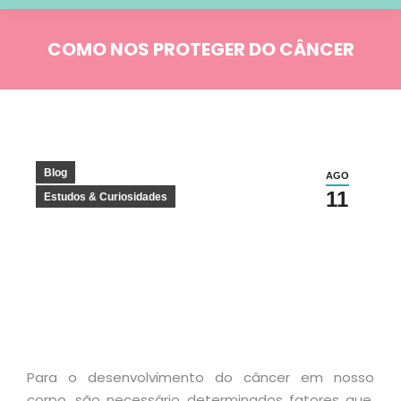
COMO NOS PROTEGER DO CÂNCER
Você está aqui:
Blog
AGO
11
Estudos & Curiosidades
Para o desenvolvimento do câncer em nosso
corpo, são necessário determinados fatores que,