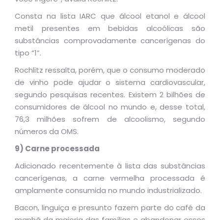
Consta na lista IARC que álcool etanol e álcool
metil presentes em bebidas alcoólicas são
substâncias comprovadamente cancerígenas do
tipo “1”.
Rochlitz ressalta, porém, que o consumo moderado
de vinho pode ajudar o sistema cardiovascular,
segundo pesquisas recentes. Existem 2 bilhões de
consumidores de álcool no mundo e, desse total,
76,3 milhões sofrem de alcoolismo, segundo
números da OMS.
9) Carne processada
Adicionado recentemente à lista das substâncias
cancerígenas, a carne vermelha processada é
amplamente consumida no mundo industrializado.
Bacon, linguiça e presunto fazem parte do café da
manhã da maioria das famílias e abandonar esses