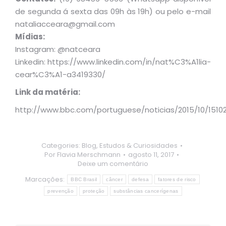
de segunda á sexta das 09h às 19h) ou pelo e-mail
nataliacceara@gmail.com
Mídias:
Instagram: @natceara
Linkedin: https://www.linkedin.com/in/nat%C3%A1lia-
cear%C3%A1-a3419330/
Link da matéria:
http://www.bbc.com/portuguese/noticias/2015/10/15
Categories:
Blog
,
Estudos & Curiosidades
Por
Flavia Merschmann
agosto 11, 2017
Deixe um comentário
Marcações:
BBC Brasil
câncer
defesa
fatores de risco
prevenção
proteção
substâncias cancerígenas