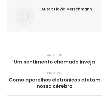
Autor:
Flavia Merschmann
Navegação
ANTERIOR
de
Um sentimento chamado inveja
Post
post:
anterior:
PRÓXIMO
Como aparelhos eletrônicos afetam
Próximo
nosso cérebro
post: