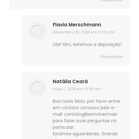
Flavia Merschmann
dezembro 15, 2018 em 11:26 am
disse:
Ola! Sim, estamos a disposição!
Responder
Natália Ceará
maio 1, 2019 em 12:18 am
disse:
Boa noite Silvio, por favor entre
em contato conosco pelo e-
mail: contato@bemvivermais
para fazer suas perguntas no
particular.
Estamos aguardando. Grande