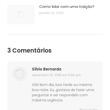
Como lidar com uma traição?
janeiro 21, 2025
3 Comentários
Sílvio Bernardo
dezembro 15, 2018 em 9:56 am
disse:
Olá! Bom dia, boa tarde ou mesmo
boa noite. Eu, gostava de fazer uma
perguntar e ser respondido com
máxima urgência.
Responder