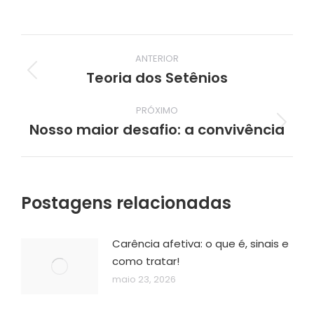
Navegação
ANTERIOR
de
Teoria dos Setênios
Post
post:
anterior:
PRÓXIMO
Nosso maior desafio: a convivência
Próximo
post:
Postagens relacionadas
Carência afetiva: o que é, sinais e
como tratar!
maio 23, 2026