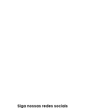
Um Novo Ciclo para Nós! Am
Boa tarde querid@s amig@s! Como estão
muito importante pra vocês: Esta é minh
Read more
Siga nossas redes sociais