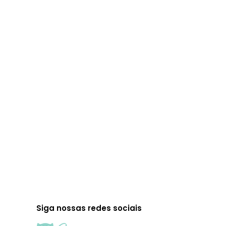
Encontrando Sua Missão em
Não querendo cobrar, mas, já cobrando…N
“grande questão”, o grande confronto, de
NESSE MUNDO QUE VOCÊ AINDA NÃO CONSE
Read more
Siga nossas redes sociais