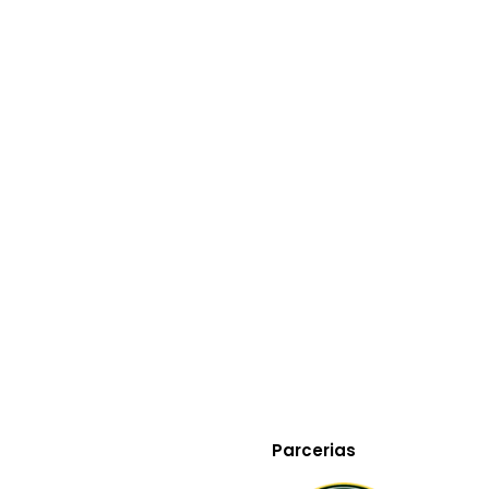
 2020!
ão tem mais como fugir desse assunto…Não se tem mais escapat
 algum lado tudo isso volta à tona para nos surpreender. O QUE
GUIU?!? (Por…
Parcerias