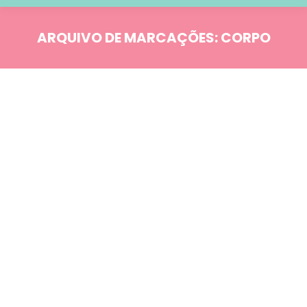
ARQUIVO DE MARCAÇÕES:
CORPO
Você está aqui:
Blog
JUL
20
Comportamento
Emoções X Doenças
Quando o corpo se ocupa
das dores da alma: