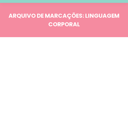
ARQUIVO DE MARCAÇÕES:
LINGUAGEM
CORPORAL
Você está aqui:
Blog
SET
15
Comportamento
Estudos & Curiosidades
Linguagem corporal: