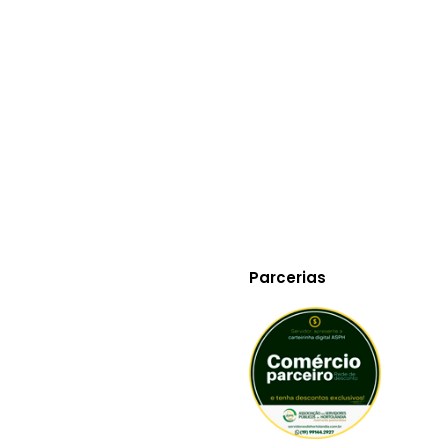
vivem no exterior
mudar e viver em outro país, seja para uma jornada pessoal, seja
ção, é comum experimentar uma ampla gama de sentimentos, co
o esperadas e fazem parte do processo de adaptação a…
Parcerias