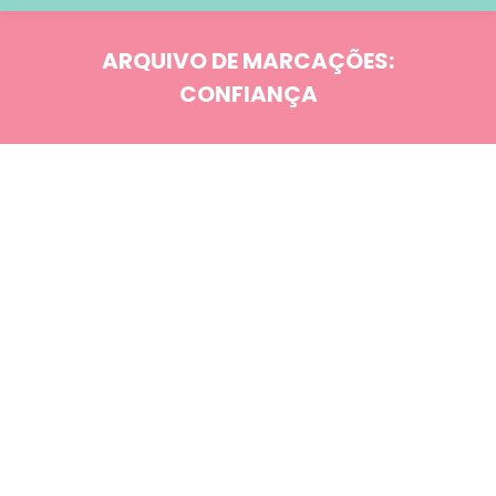
ARQUIVO DE MARCAÇÕES:
CONFIANÇA
Você está aqui:
Blog
JAN
21
Comportamento
Relacionamentos
Como lidar com uma
traição?