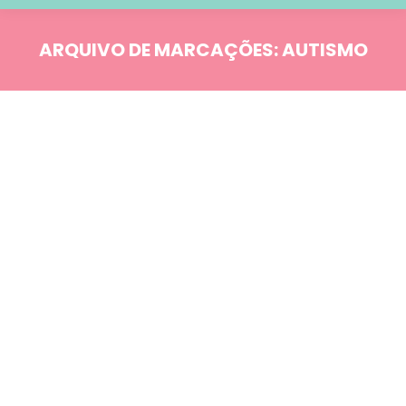
ARQUIVO DE MARCAÇÕES:
AUTISMO
Você está aqui:
Blog
SET
23
Conceitos Fundamentais
Tudo que você precisa saber